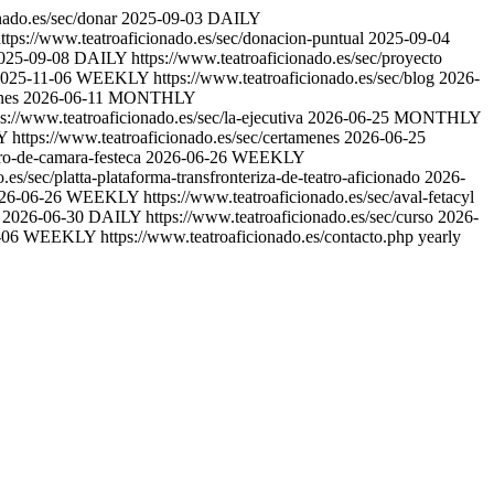
nado.es/sec/donar
2025-09-03
DAILY
ttps://www.teatroaficionado.es/sec/donacion-puntual
2025-09-04
025-09-08
DAILY
https://www.teatroaficionado.es/sec/proyecto
025-11-06
WEEKLY
https://www.teatroaficionado.es/sec/blog
2026-
nes
2026-06-11
MONTHLY
ps://www.teatroaficionado.es/sec/la-ejecutiva
2026-06-25
MONTHLY
Y
https://www.teatroaficionado.es/sec/certamenes
2026-06-25
tro-de-camara-festeca
2026-06-26
WEEKLY
.es/sec/platta-plataforma-transfronteriza-de-teatro-aficionado
2026-
26-06-26
WEEKLY
https://www.teatroaficionado.es/sec/aval-fetacyl
2026-06-30
DAILY
https://www.teatroaficionado.es/sec/curso
2026-
-06
WEEKLY
https://www.teatroaficionado.es/contacto.php
yearly