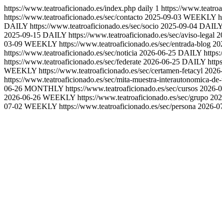
https://www.teatroaficionado.es/index.php
daily
1
https://www.teatro
https://www.teatroaficionado.es/sec/contacto
2025-09-03
WEEKLY
h
DAILY
https://www.teatroaficionado.es/sec/socio
2025-09-04
DAIL
2025-09-15
DAILY
https://www.teatroaficionado.es/sec/aviso-legal
2
03-09
WEEKLY
https://www.teatroaficionado.es/sec/entrada-blog
20
https://www.teatroaficionado.es/sec/noticia
2026-06-25
DAILY
https
https://www.teatroaficionado.es/sec/federate
2026-06-25
DAILY
http
WEEKLY
https://www.teatroaficionado.es/sec/certamen-fetacyl
2026
https://www.teatroaficionado.es/sec/mita-muestra-interautonomica-de-
06-26
MONTHLY
https://www.teatroaficionado.es/sec/cursos
2026-0
2026-06-26
WEEKLY
https://www.teatroaficionado.es/sec/grupo
202
07-02
WEEKLY
https://www.teatroaficionado.es/sec/persona
2026-0