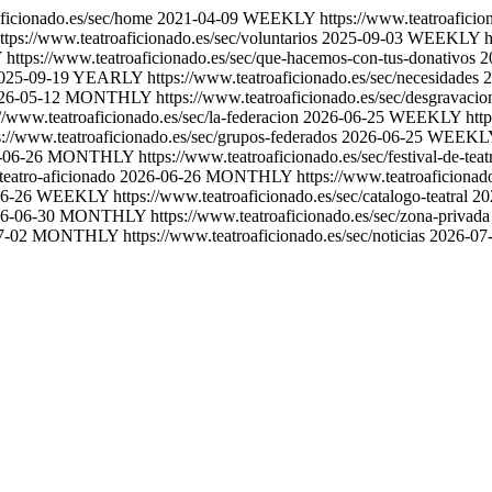
aficionado.es/sec/home
2021-04-09
WEEKLY
https://www.teatroaficio
ttps://www.teatroaficionado.es/sec/voluntarios
2025-09-03
WEEKLY
h
Y
https://www.teatroaficionado.es/sec/que-hacemos-con-tus-donativos
2
025-09-19
YEARLY
https://www.teatroaficionado.es/sec/necesidades
2
26-05-12
MONTHLY
https://www.teatroaficionado.es/sec/desgravacio
://www.teatroaficionado.es/sec/la-federacion
2026-06-25
WEEKLY
htt
s://www.teatroaficionado.es/sec/grupos-federados
2026-06-25
WEEKL
-06-26
MONTHLY
https://www.teatroaficionado.es/sec/festival-de-tea
teatro-aficionado
2026-06-26
MONTHLY
https://www.teatroaficionado
6-26
WEEKLY
https://www.teatroaficionado.es/sec/catalogo-teatral
20
6-06-30
MONTHLY
https://www.teatroaficionado.es/sec/zona-privada
7-02
MONTHLY
https://www.teatroaficionado.es/sec/noticias
2026-07